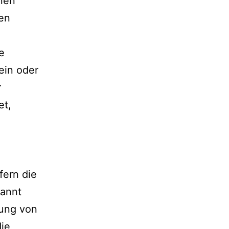
nen
den
e
ein oder
r
et,
fern die
nannt
lung von
die