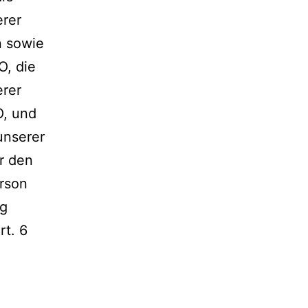
erer
n sowie
O, die
erer
O, und
unserer
ür den
erson
ng
rt. 6