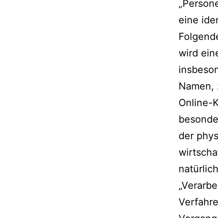
„Persone
eine ide
Folgende
wird ein
insbeso
Namen, 
Online-
besonder
der phys
wirtscha
natürlic
„Verarbe
Verfahr