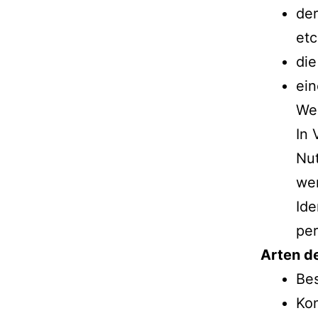
der
etc
die
ei
We
In 
Nut
wer
Ide
pe
Arten de
Bes
Kon