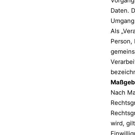
Vorgang
Daten. D
Umgang 
Als „Ver
Person, 
gemeins
Verarbe
bezeich
Maßgebl
Nach Maß
Rechtsgr
Rechtsgr
wird, gi
Einwillig