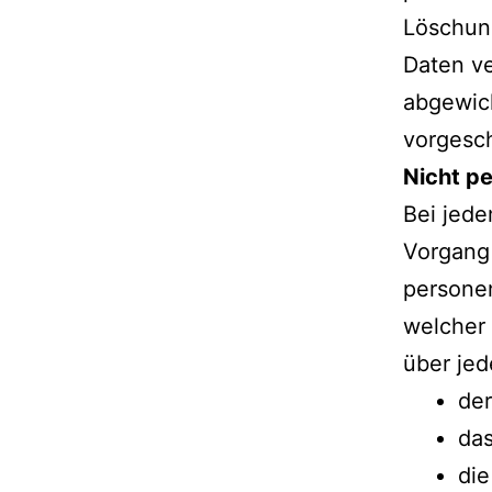
Löschun
Daten ve
abgewick
vorgesch
Nicht p
Bei jede
Vorgang 
personen
welcher 
über jed
der
das
di