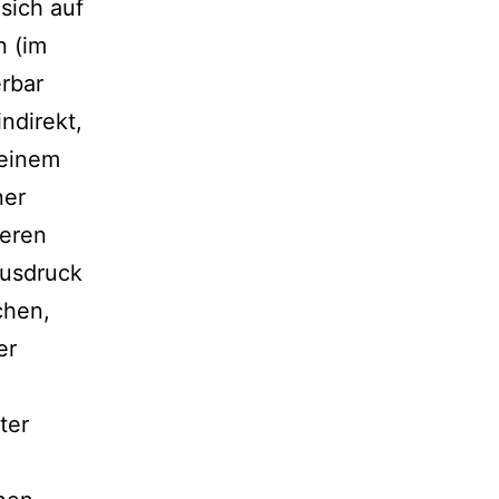
sich auf
n (im
erbar
ndirekt,
 einem
ner
reren
Ausdruck
chen,
er
ter