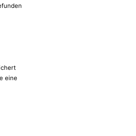
gefunden
e
ichert
e eine