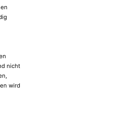
nen
dig
sen
nd nicht
en,
nen wird