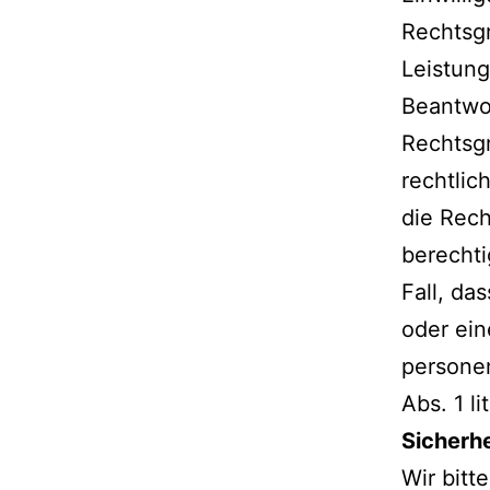
Rechtsgr
Leistun
Beantwor
Rechtsgr
rechtlic
die Rech
berechti
Fall, da
oder ein
personen
Abs. 1 l
Sicherh
Wir bitt