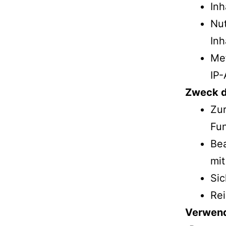
Inh
Nut
Inh
Met
IP-
Zweck d
Zur
Fun
Be
mit
Si
Re
Verwend