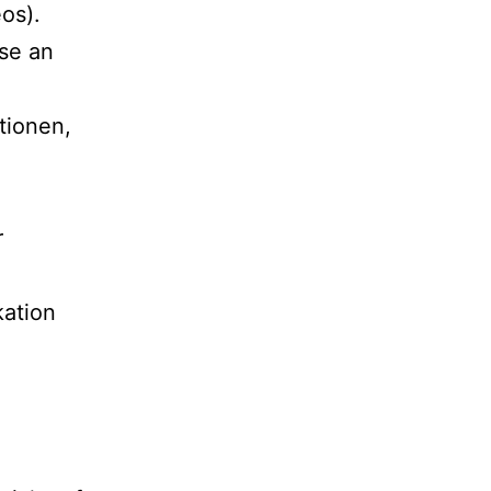
os).
se an
tionen,
r
ation