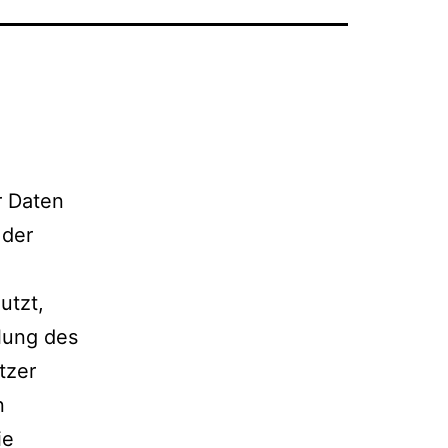
r Daten
 der
utzt,
klung des
tzer
n
ie