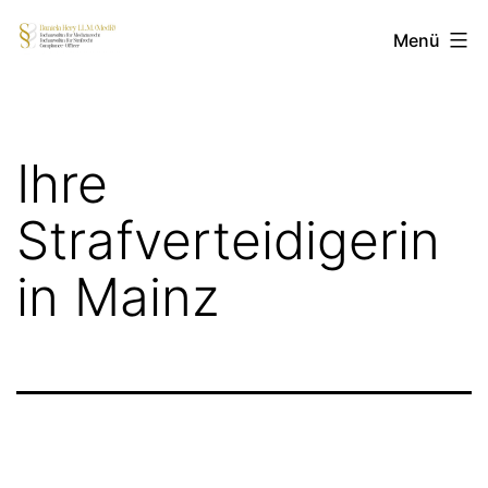
Zum
medizinrecht-
Menü
Inhalt
hery.de
springen
Ihre
Strafverteidigerin
in Mainz